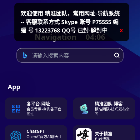
欢迎使用 精准团队，常用网址-导航系统
-- 客服联系方式 Skype 账号 P75555 蝙
x
蝠 号 13223768 QQ号 已封-解封中
Navigation
04:06
|
App
各平台-网址
精准团队-博客
会员专用-查询各平台
精准团队-技巧发布空
网址
间
ChatGPT
关于精准
OpenAI官方AI聊天工
作者博客